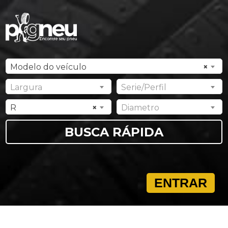
Modelo do veículo
×
Largura
Serie/Perfil
R
×
Diametro
ENTRAR