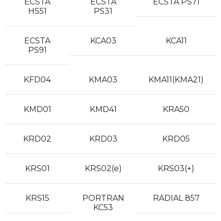
ECSTA
ECSTA
ECSTA PS71
HS51
PS31
ECSTA
KCA03
KCA11
PS91
KFD04
KMA03
KMA11(KMA21)
KMD01
KMD41
KRA50
KRD02
KRD03
KRD05
KRS01
KRS02(e)
KRS03(+)
KRS15
PORTRAN
RADIAL 857
KC53